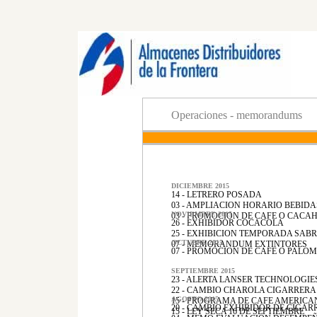
Operaciones - memorandums
DICIEMBRE 2015
14 - LETRERO POSADA
03 - AMPLIACION HORARIO BEBID
NOVIEMBRE 2015
03 - PROMOCION DE CAFE O CACA
26 - EXHIBIDOR COCACOLA
25 - EXHIBICION TEMPORADA SABR
OCTUBRE 2015
07 - MEMORANDUM EXTINTORES
07 - PROMOCION DE CAFE O PALOM
SEPTIEMBRE 2015
23 - ALERTA LANSER TECHNOLOGIE
22 - CAMBIO CHAROLA CIGARRERA
AGOSTO 2015
15 - PROGRAMA DE CAFE AMERICA
20 - CAMBIO EXHIBIDOR DE CIGAR
15 - LEY SECA 16 DE SEPTIEMBRE