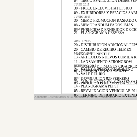
04 - MEMO EVALUACION DESEMPE
JUlIO 2015
30 - FRECUENCIA VISITA PEPSICO
09 - EXHIBIDORES Y ESPACIOS SAB
JUNIO 2015
30 - MEMO PROMOCION RASPADO 
08 - MEMORANDUM PAGOS JMAS
MAYO 2015
05 - PUBLICIDAD EXHIBIDOR DE C
21 - PLANOGRAMA CERVEZA
ABRIL 2015
20 - DISTRIBUCION ADICIONAL PEP
20 - CAMBIO DE RECIBO TELMEX
MARZO 2015
16 - ABASTO NESTLE
13 - ARTICULOS NUEVOS COMIDA 
11 - LANZAMIENTO STRONGBOW
FEBRERO 2015
04 - CAMBIO DE IMAGEN CIGARRE
25 - VALE DESPENSA Y NAVIDEÑO
02 - DEVOLUCION 920 MARZO
19 - VALE DEL RIO
ENERO 2015
07 - DEVOLUCION 920 FEBRERO
30 - AUN VIGENTE VALE DESPENSA
03 - PRODUCTOS NUEVOS BARCEL-
14 - PLANOGRAMA PEPSI
05 - REVALIDACION VEHICULAR 201
05 - TERMINO DE HORARIO EXTEN
Almacenes Distribuidores de la Frontera S.A. de C.V. 2000-2003