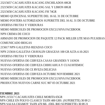
 - 23215657 CACAHUATES KACANG ENCHILADOS 69GR
 - 23215659 CACAHUATES KACANG SAL Y LIMON 69GR
 - 23215658 CACAHUATES KACANG FH 74GR
 - MEMO QUINCENAL SUPERETTE DEL 16 AL 31 DE OCTUBRE
 - MEMO POSTERS AUTORIZADOS SUPERETTE DEL 16 AL 31 DE OCTUBRE
 - OFERTAS FRUTAS Y VERDURAS
 - MEMO MIERCOLES DE PROMOCION EXCLUSIVA FACEBOOK
 - NPN CREMA DE COCO
 - ARMADO DE PROMOCION DE PAQUETE 12 PACK MILLER LITE MAS PULSERAS
 - COMUNICADO BIOGAS
- 215617 NPN GALLETAS RIZADAS COCO
- NPN 215616 GALLETAS CHAVALIN GRAGEAS 100 GR ALTA 4-10-2021
 - OFERTAS FRUTAS Y VERDURAS
-
NUEVAS OFERTAS DE CERVEZA CASAS GRANDES Y JANOS
 - NUEVAS OFERTAS DE CERVEZA CHIHUAHUA Y CUAUHTEMOC
- NUEVAS OFERTAS DE CE RVEZA DELICIAS
 - NUEVAS OFERTAS DE CERVEZA OCTUBRE NOVIEMBRE 2021
-
MEMO MIERCOLES DE PROMOCION EXCLUSIVA FACEBOOK
 - PRODUCTOS NUEVOS CARNE SUC 907 05 OCTUBRE 2021
TIEMBRE 2021
- NPN 215517 CACAHUATES CHILE MORITA 65GR
- NPN CHILE EN POLVO CLASICO TAJIN 400 GRS. (SUPERETTE) 30 09 2
1
- NPN SALSA CHAMOY TAJIN 470 ML. (DEL RIO SUPERETTE) 30 09 21