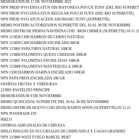
 - MEMORANDUM 17 DE NOVIEMBRE 2021
 - NPN PROD NVO ENSA ATUN SIN MAYONESA POUCH TUNY (DEL RIO SUPERET
 - NPN PROD NVO ENSA ATUN REGULAR POUCH TUNY (DEL RIO SUPERETTE)
 - NPN PROD NVO ATUN ACEITE AHUMADO TUNY (SUPERETTE)
 - MEMO POSTERS AUTORIZADOS SUPERETTE DEL 16 AL 30 DE NOVIEMBRE
- MEMO DISTRI DE PIERNA NAVIDENA COD. 36039 CHIMEX (SUPERETTE) 10 11 2
 - NPN 215858 CHICHARRON DE CERDO NATURAL
 - NPN 215859 CHICHARRON ENCHILADO 80GR
- NPN 215861 PAPA FIRTA NATURAL 100GR
- NPN 215866 PALOMITAS QUESO CHEEDAR 100GR
- NPN 215867 PALOMITAS ENCHILADAS 100GR
- NPN 215868 PALOMITAS MANTEQUILLA 100GR
 - NPN CHICHARRON HARINA ENCHILADO 100GR
- NPN PAPA FRITA ENCHILADA 100 GR
 - OFERTAS FRUTAS Y VERDURAS
 215901 PASTELITO PRINCIPE
 - MEMORANDUM 9 DE NOVIEMBRE
 - MEMO QUINCENAL SUPERETTE DEL 16 AL 30 DE NOVIEMBRE
- MEMO DISTRI DE HUEVO COD.205192 RAMOS HNOS (SUPERETTE) 05 11 21
- NPN POWERADE FIT
- HIELO
 - OFERTAS ADICONALES DE CERVEZA
 - HIELO PINGUIN EN SUCURSALES DE CHIHUAHUA Y CASAS GRANDES
- NPN 215869 WATZ FUEGO BARCEL 89267