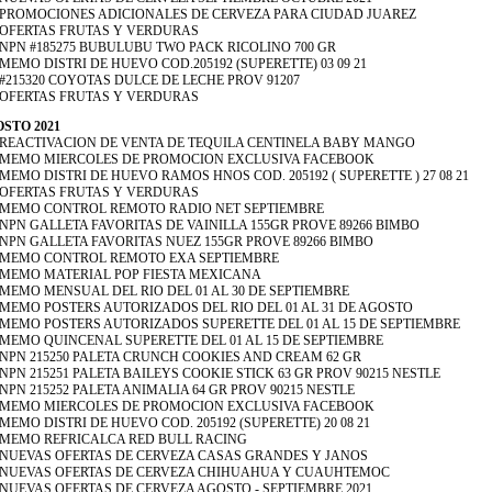
- PROMOCIONES ADICIONALES DE CERVEZA PARA CIUDAD JUAREZ
- OFERTAS FRUTAS Y VERDURAS
- NPN #185275 BUBULUBU TWO PACK RICOLINO 700 GR
- MEMO DISTRI DE HUEVO COD.205192 (SUPERETTE) 03 09 21
- #215320 COYOTAS DULCE DE LECHE PROV 91207
- OFERTAS FRUTAS Y VERDURAS
STO 2021
- REACTIVACION DE VENTA DE TEQUILA CENTINELA BABY MANGO
- MEMO MIERCOLES DE PROMOCION EXCLUSIVA FACEBOOK
- MEMO DISTRI DE HUEVO RAMOS HNOS COD. 205192 ( SUPERETTE ) 27 08 21
- OFERTAS FRUTAS Y VERDURAS
- MEMO CONTROL REMOTO RADIO NET SEPTIEMBRE
- NPN GALLETA FAVORITAS DE VAINILLA 155GR PROVE 89266 BIMBO
- NPN GALLETA FAVORITAS NUEZ 155GR PROVE 89266 BIMBO
- MEMO CONTROL REMOTO EXA SEPTIEMBRE
- MEMO MATERIAL POP FIESTA MEXICANA
- MEMO MENSUAL DEL RIO DEL 01 AL 30 DE SEPTIEMBRE
- MEMO POSTERS AUTORIZADOS DEL RIO DEL 01 AL 31 DE AGOSTO
- MEMO POSTERS AUTORIZADOS SUPERETTE DEL 01 AL 15 DE SEPTIEMBRE
- MEMO QUINCENAL SUPERETTE DEL 01 AL 15 DE SEPTIEMBRE
- NPN 215250 PALETA CRUNCH COOKIES AND CREAM 62 GR
 NPN 215251 PALETA BAILEYS COOKIE STICK 63 GR PROV 90215 NESTLE
- NPN 215252 PALETA ANIMALIA 64 GR PROV 90215 NESTLE
- MEMO MIERCOLES DE PROMOCION EXCLUSIVA FACEBOOK
- MEMO DISTRI DE HUEVO COD. 205192 (SUPERETTE) 20 08 21
- MEMO REFRICALCA RED BULL RACING
NUEVAS OFERTAS DE CERVEZA CASAS GRANDES Y JANOS
- NUEVAS OFERTAS DE CERVEZA CHIHUAHUA Y CUAUHTEMOC
- NUEVAS OFERTAS DE CERVEZA AGOSTO - SEPTIEMBRE 2021