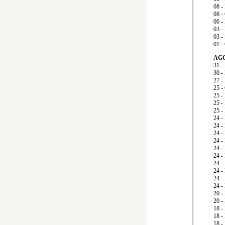
08 
08 
06 
03 
03 
01 
AGO
31 
30 
27 
25 
25 
25 
25 
24 
24 
24 
24 
24 
24 
24 
24
-
24 
24 
20 
20 
18 -
18 
18 