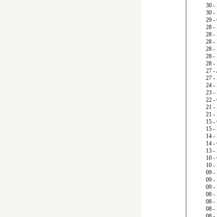
30 
30
-
29 
28 
28 
28 
28 
28 
28 
27
-
27
-
24 
23 
22 
21 
21 
15 
15 
14 
14 
13 
10 
10 
09 
09 
09 
08 -
08 -
08 -
08 