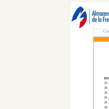
Com
DI
29
28
28
28
28 
28 